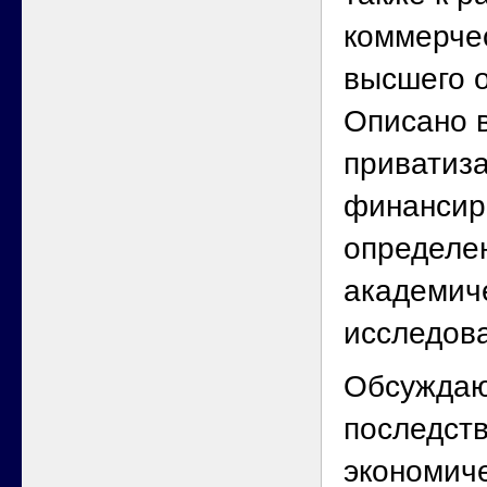
коммерчес
высшего 
Описано 
приватиз
финансир
определе
академич
исследов
Обсуждаю
последст
экономиче