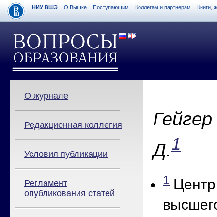
НИУ ВШЭ
О Вышке
Поступающим
Коллегам и партнерам
Книги, 
О журнале
Гейгер 
Редакционная коллегия
1
Д.
Условия публикации
1
Центр
Регламент
опубликования статей
высшег