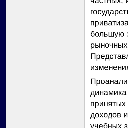
частных, 
государст
приватиза
большую 
рыночных
Представ
изменения
Проанали
динамика
принятых 
доходов 
учебных з