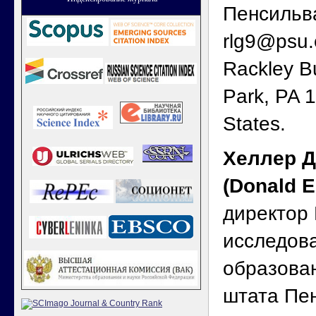
Пенсильва
rlg9@psu
Rackley Bu
Park, PA 
States.
Хеллер Д
(Donald E.
директор
исследов
образова
штата Пен