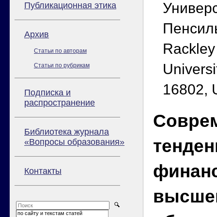
Универс
Публикационная этика
Пенсиль
Архив
Rackley
Статьи по авторам
Universi
Статьи по рубрикам
16802, 
Подписка и
распространение
Совре
Библиотека журнала
тенден
«Вопросы образования»
финан
Контакты
высше
по сайту и текстам статей