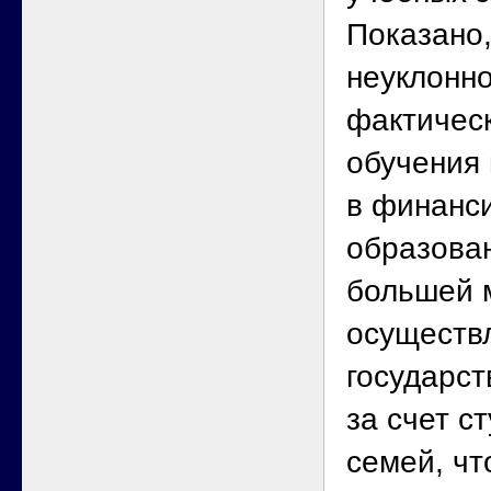
Показано,
неуклонн
фактичес
обучения
в финанс
образован
большей 
осуществл
государст
за счет с
семей, чт