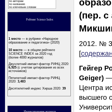
образ
по авторам
по названию
по ключевым словам
(пер. с
Рейтинг Science Index
Микши
1 место
— в рубрике «Народное
2012. № 3
образование и педагогика» (2020)
10 место
— в общем рейтинге
[
содержа
SCIENCE INDEX за 2020 год
(более 4000 журналов)
Двухлетний импакт-фактор РИНЦ 2020:
Гейгер Ро
6,925
(с учетом цитирования из всех
источников)
Geiger)
—
Пятилетний импакт-фактор РИНЦ
2020:
3,483
Центра и
Десятилетний индекс Хирша 2020
:
39
высшего 
Универси
Индексирование журнала